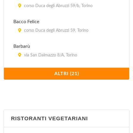
corso Duca degli Abruzzi 59/b, Torino
Bacco Felice
corso Duca degli Abruzzi 59, Torino
Barbarù
via San Dalmazzo 8/A, Torino
Brasserie Lutece
ALTRI (21)
piazza Carlo Emanuele II 21, Torino
Caffè Elena
piazza Vittorio Veneto 5, Torino
RISTORANTI VEGETARIANI
Caffè Garibaldi
via Giuseppe Garibaldi 34, Torino