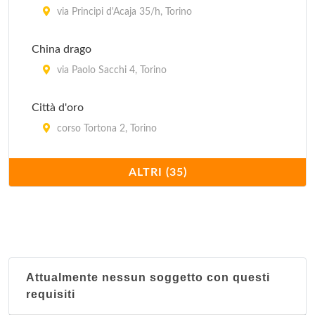
via Principi d'Acaja 35/h, Torino
China drago
via Paolo Sacchi 4, Torino
Città d'oro
corso Tortona 2, Torino
Confucio
ALTRI (35)
corso Moncalieri 216/c, Torino
Dong hua
corso San Maurizio 25, Torino
Attualmente nessun soggetto con questi
Du cheng
requisiti
via XX Settembre 62, Torino