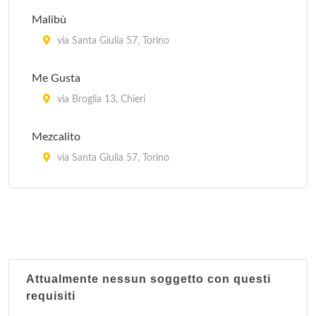
Malibù
via Santa Giulia 57, Torino
Me Gusta
via Broglia 13, Chieri
Mezcalito
via Santa Giulia 57, Torino
Revolucion Mexico 1910 (Restaurante y taqueria)
corso Casale 194/b, Torino
Attualmente nessun soggetto con questi
requisiti