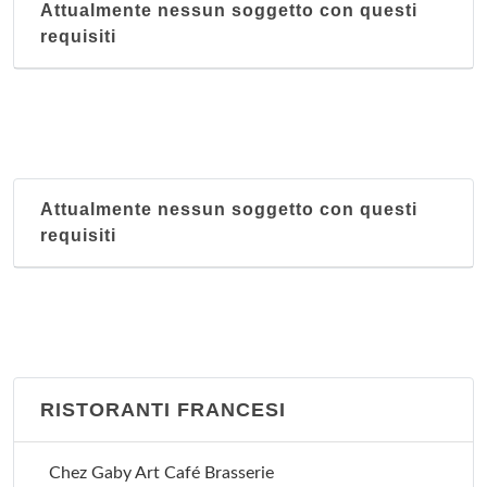
piazza della Repubblica 24, Torino
Attualmente nessun soggetto con questi
requisiti
Attualmente nessun soggetto con questi
requisiti
RISTORANTI FRANCESI
Chez Gaby Art Café Brasserie