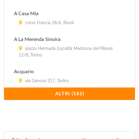
A Casa Mia
corso Francia 28/b, Rivoli
A La Merenda Sinoira
piazza Hermada (Località Madonna del Pilone)
12/B, Torino
Acquario
via Genova 217, Torino
ALTRI (181)
Al Barcaiolo
strada Settimo 45, Torino
Al Bue Rosso
corso Casale 10, Torino