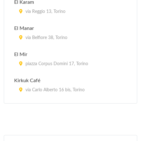
El Karam
via Reggio 13, Torino
El Manar
via Belfiore 38, Torino
El Mir
piazza Corpus Domini 17, Torino
Kirkuk Café
via Carlo Alberto 16 bis, Torino
La Kasbah
via Ragusa 18/a, Torino
Le Grand Maghreb