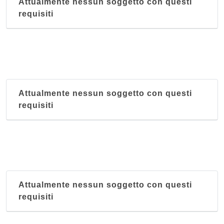
Attualmente nessun soggetto con questi
requisiti
Al Cacimperio
via Alfonso Lamarmora 17/C, Torino
Al Combal
via Rubiana 82, Almese
Attualmente nessun soggetto con questi
Al Gatto Nero
requisiti
corso Filippo Turati 14, Torino
Al Ghibellin Fuggiasco
via Mario Leoni 16/f, Torino
Attualmente nessun soggetto con questi
requisiti