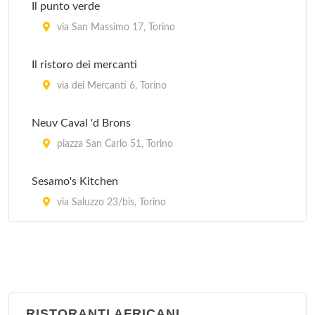
Il punto verde
Cardenas cafè
via San Massimo 17, Torino
corso Belgio 143, Torino
Il ristoro dei mercanti
Chez Gaby Art Café Brasserie
via dei Mercanti 6, Torino
via Santa Croce 2, Torino
Neuv Caval 'd Brons
Enoteca gli imbianchini
piazza San Carlo 51, Torino
via San Francesco da Paola 4, Torino
Sesamo's Kitchen
via Saluzzo 23/bis, Torino
RISTORANTI AFRICANI