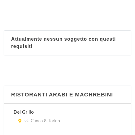
Giardino fiorito
corso Racconigi 223, Torino
Hang Zhou
Attualmente nessun soggetto con questi
corso Francia 278, Torino
requisiti
Hong-Kong
via Goito 4, Torino
RISTORANTI ARABI E MAGHREBINI
Del Grillo
via Cuneo 8, Torino