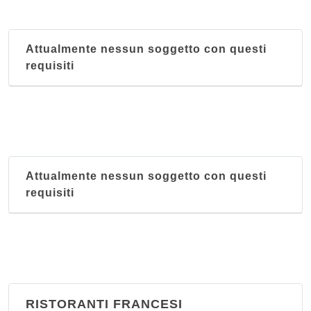
Le Grand Maghreb
piazza della Repubblica 24, Torino
Attualmente nessun soggetto con questi
requisiti
Attualmente nessun soggetto con questi
requisiti
RISTORANTI FRANCESI