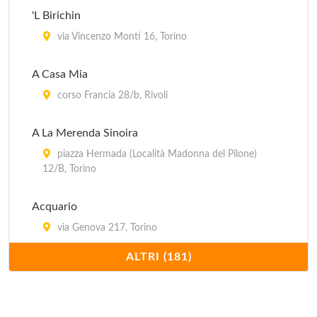
'L Birichin
via Vincenzo Monti 16, Torino
A Casa Mia
corso Francia 28/b, Rivoli
A La Merenda Sinoira
piazza Hermada (Località Madonna del Pilone)
12/B, Torino
Acquario
via Genova 217, Torino
ALTRI (181)
Al Barcaiolo
strada Settimo 45, Torino