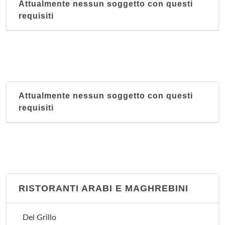
Attualmente nessun soggetto con questi
Giardino fiorito
requisiti
corso Racconigi 223, Torino
Hang Zhou
corso Francia 278, Torino
Hong-Kong
Attualmente nessun soggetto con questi
via Goito 4, Torino
requisiti
Hua Dou Cheng
corso Unione Sovietica 335, Torino
RISTORANTI ARABI E MAGHREBINI
Del Grillo