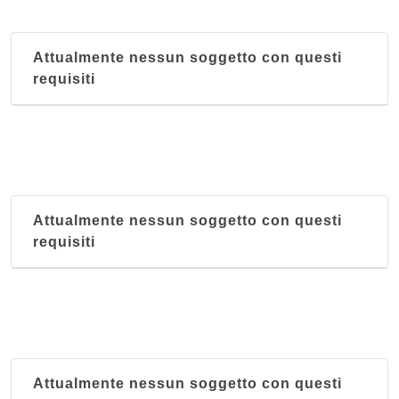
Al Bue Rosso
corso Casale 10, Torino
Attualmente nessun soggetto con questi
requisiti
Al Cacimperio
via Alfonso Lamarmora 17/C, Torino
Al Combal
via Rubiana 82, Almese
Attualmente nessun soggetto con questi
Al Gatto Nero
requisiti
corso Filippo Turati 14, Torino
Al Ghibellin Fuggiasco
via Mario Leoni 16/f, Torino
Attualmente nessun soggetto con questi