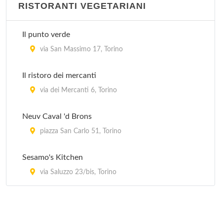
RISTORANTI VEGETARIANI
Caffè Garibaldi
via Giuseppe Garibaldi 34, Torino
Il punto verde
Cardenas cafè
via San Massimo 17, Torino
corso Belgio 143, Torino
Il ristoro dei mercanti
Chez Gaby Art Café Brasserie
via dei Mercanti 6, Torino
via Santa Croce 2, Torino
Neuv Caval 'd Brons
Enoteca gli imbianchini
piazza San Carlo 51, Torino
via San Francesco da Paola 4, Torino
Sesamo's Kitchen
via Saluzzo 23/bis, Torino