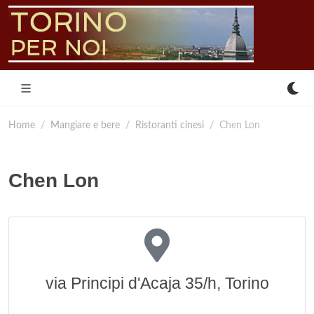
Home
Mangiare e bere
Ristoranti cinesi
Chen Lon
Chen Lon
via Principi d'Acaja 35/h, Torino