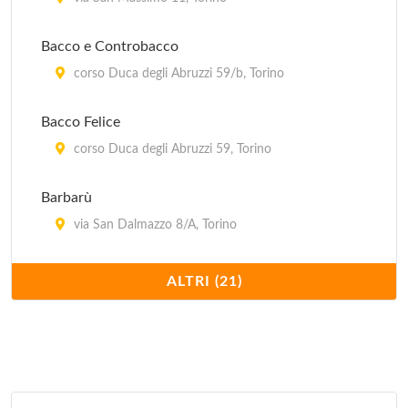
Bacco e Controbacco
corso Duca degli Abruzzi 59/b, Torino
Bacco Felice
corso Duca degli Abruzzi 59, Torino
Barbarù
via San Dalmazzo 8/A, Torino
Brasserie Lutece
ALTRI (21)
piazza Carlo Emanuele II 21, Torino
Caffè Elena
piazza Vittorio Veneto 5, Torino