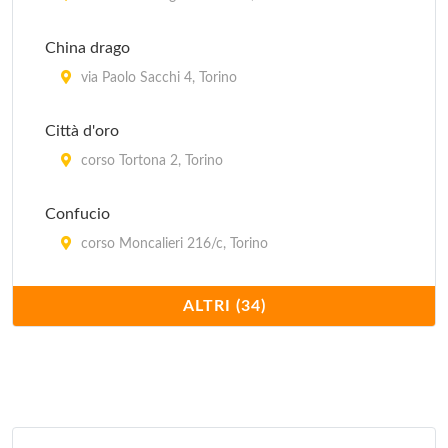
China drago
via Paolo Sacchi 4, Torino
Città d'oro
corso Tortona 2, Torino
Confucio
corso Moncalieri 216/c, Torino
Dong hua
ALTRI (34)
corso San Maurizio 25, Torino
Du cheng
via XX Settembre 62, Torino