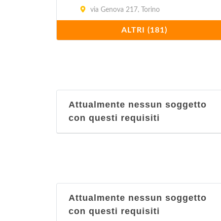
via Genova 217, Torino
ALTRI (181)
Al Barcaiolo
strada Settimo 45, Torino
Al Bue Rosso
corso Casale 10, Torino
Attualmente nessun soggetto
con questi requisiti
Al Cacimperio
via Alfonso Lamarmora 17/C, Torino
Al Combal
via Rubiana 82, Almese
Attualmente nessun soggetto
Al Gatto Nero
con questi requisiti
corso Filippo Turati 14, Torino