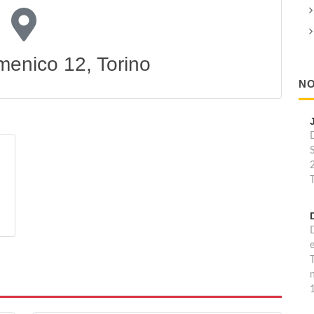
menico 12, Torino
NO
T
T
n
1