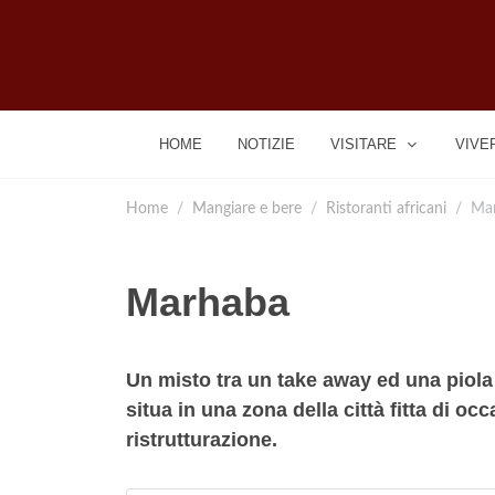
HOME
NOTIZIE
VISITARE
VIVE
Home
Mangiare e bere
Ristoranti africani
Ma
Marhaba
Un misto tra un take away ed una piol
situa in una zona della città fitta di oc
ristrutturazione.