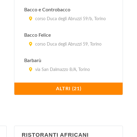
Bacco e Controbacco
corso Duca degli Abruzzi 59/b, Torino
Bacco Felice
corso Duca degli Abruzzi 59, Torino
Barbarù
via San Dalmazzo 8/A, Torino
Brasserie Lutece
ALTRI (21)
piazza Carlo Emanuele II 21, Torino
Caffè Elena
piazza Vittorio Veneto 5, Torino
RISTORANTI AFRICANI
Caffè Garibaldi