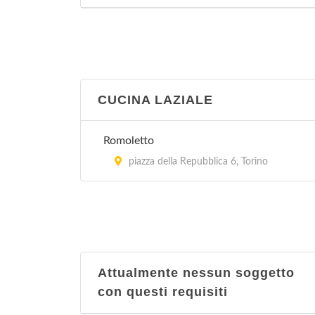
Al Ghibellin Fuggiasco
via Mario Leoni 16/f, Torino
CUCINA LAZIALE
Romoletto
piazza della Repubblica 6, Torino
Attualmente nessun soggetto
con questi requisiti