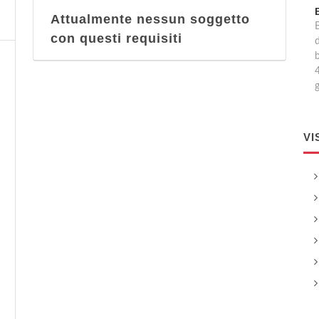
Attualmente nessun soggetto
B
con questi requisiti
d
4
VI