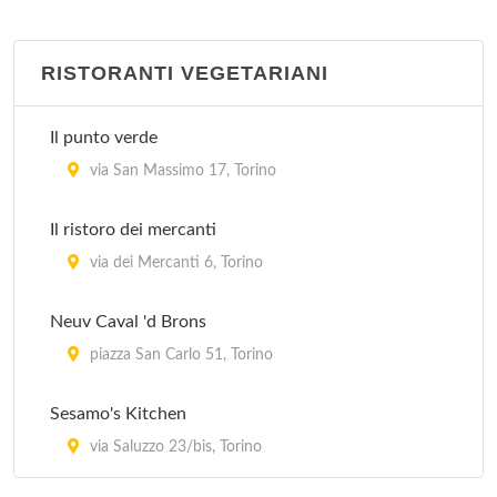
piazza Vittorio Veneto 5, Torino
RISTORANTI VEGETARIANI
Caffè Garibaldi
via Giuseppe Garibaldi 34, Torino
Il punto verde
Cardenas cafè
via San Massimo 17, Torino
corso Belgio 143, Torino
Il ristoro dei mercanti
Chez Gaby Art Café Brasserie
via dei Mercanti 6, Torino
via Santa Croce 2, Torino
Neuv Caval 'd Brons
Enoteca gli imbianchini
piazza San Carlo 51, Torino
via San Francesco da Paola 4, Torino
Sesamo's Kitchen
via Saluzzo 23/bis, Torino