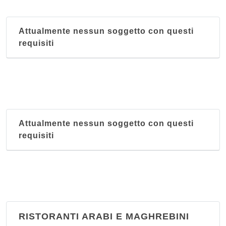
corso San Maurizio 25, Torino
Attualmente nessun soggetto con questi
Giardino fiorito
requisiti
corso Racconigi 223, Torino
Hang Zhou
corso Francia 278, Torino
Hong-Kong
Attualmente nessun soggetto con questi
via Goito 4, Torino
requisiti
Hua Dou Cheng
corso Unione Sovietica 335, Torino
RISTORANTI ARABI E MAGHREBINI