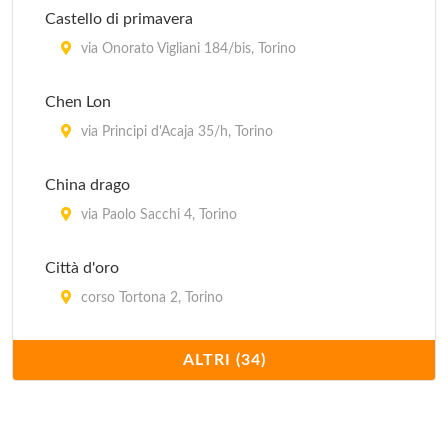
Castello di primavera
via Onorato Vigliani 184/bis, Torino
Chen Lon
via Principi d'Acaja 35/h, Torino
China drago
via Paolo Sacchi 4, Torino
Città d'oro
corso Tortona 2, Torino
Confucio
ALTRI (34)
corso Moncalieri 216/c, Torino
Dong hua