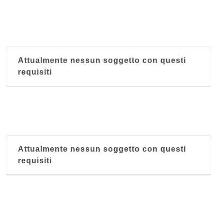
La Kasbah
via Ragusa 18/a, Torino
Le Grand Maghreb
piazza della Repubblica 24, Torino
Attualmente nessun soggetto con questi
requisiti
Attualmente nessun soggetto con questi
requisiti