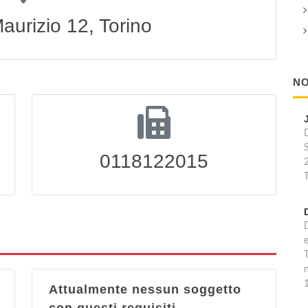
aurizio 12, Torino
NO
0118122015
T
T
n
1
Attualmente nessun soggetto