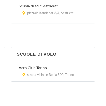
Scuola di sci "Sestriere"
piazzale Kandahar 3/A, Sestriere
Scuola Sci
via Wembach-Hann 1, Pragelato
SCUOLE DI VOLO
Aero Club Torino
strada vicinale Berlia 500, Torino