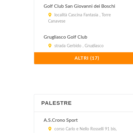
Golf Club San Giovanni dei Boschi
località Cascina Fantasia , Torre
Canavese
Grugliasco Golf Club
strada Gerbido , Grugliasco
ALTRI (17)
I Ciliegi Golf Club
strada Valle Sauglio 130, Pecetto
Torinese
I Ginepri Campo Pratica
località Pian del Colle , Bardonecchia
PALESTRE
I Girasoli Golf Club
A.S.Crono Sport
via Pralormo 315, Carmagnola
corso Carlo e Nello Rosselli 91 bis,