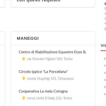
con questi requisiti
B
d
4
MANEGGI
VI
Centro di Riabilitazione Equestre Enzo B.
via Onorato Vigliani 104, Torino
Circolo ippico "La Porcellana"
strada Stupinigi 101, Orbassano
Cooperativa La mela Cotogna
corso Unità D'italia 233, Torino