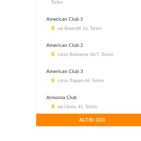
Torino
I Roveri Associazione Sportiva
American Club 1
via Rotta Cerbiatta 24, Fiano
via Assarotti 16, Torino
La Mandria Golf
American Club 2
via Venaria , Druento
corso Bramante 58/7, Torino
La Margherita Golf Club
American Club 3
via Pralormo 29, Carmagnola
corso Trapani 46, Torino
Armonia Club
via Giotto 43, Torino
ALTRI (30)
Artedanza
via Onorato Vigliani 63, Torino