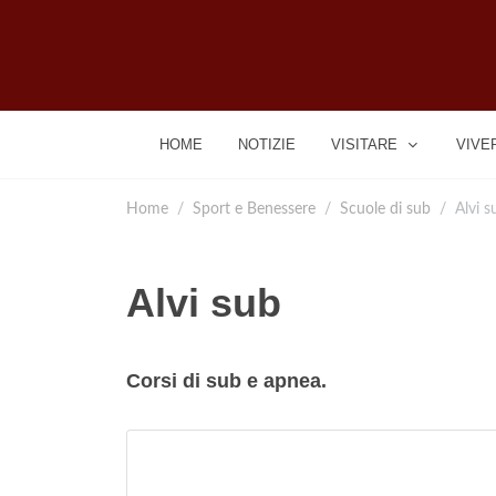
HOME
NOTIZIE
VISITARE
VIVE
Home
Sport e Benessere
Scuole di sub
Alvi s
Alvi sub
Corsi di sub e apnea.