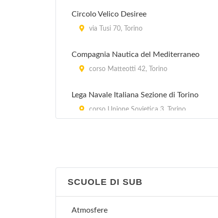
Circolo Velico Desiree
via Tusi 70, Torino
Compagnia Nautica del Mediterraneo
corso Matteotti 42, Torino
Lega Navale Italiana Sezione di Torino
corso Unione Sovietica 3, Torino
Nauticapiù
via Cossila 10, Torino
Vela Club Saluzzo
SCUOLE DI SUB
via Cavalli 20/a, Torino
Atmosfere
Vela Club Torino