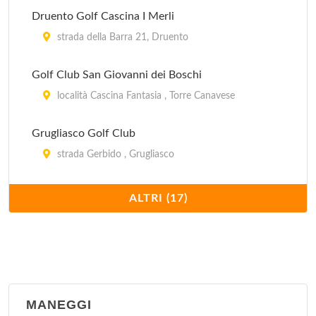
Druento Golf Cascina I Merli
strada della Barra 21, Druento
Golf Club San Giovanni dei Boschi
località Cascina Fantasia , Torre Canavese
Grugliasco Golf Club
strada Gerbido , Grugliasco
I Ciliegi Golf Club
ALTRI (17)
strada Valle Sauglio 130, Pecetto Torinese
I Ginepri Campo Pratica
località Pian del Colle , Bardonecchia
MANEGGI
I Girasoli Golf Club