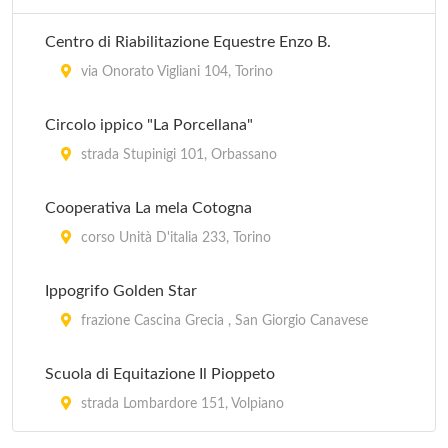
via Pralormo 315, Carmagnola
Centro di Riabilitazione Equestre Enzo B.
I Roveri Associazione Sportiva
via Onorato Vigliani 104, Torino
via Rotta Cerbiatta 24, Fiano
Circolo ippico "La Porcellana"
La Mandria Golf
strada Stupinigi 101, Orbassano
via Venaria , Druento
Cooperativa La mela Cotogna
La Margherita Golf Club
corso Unità D'italia 233, Torino
via Pralormo 29, Carmagnola
Ippogrifo Golden Star
frazione Cascina Grecia , San Giorgio Canavese
Scuola di Equitazione Il Pioppeto
strada Lombardore 151, Volpiano