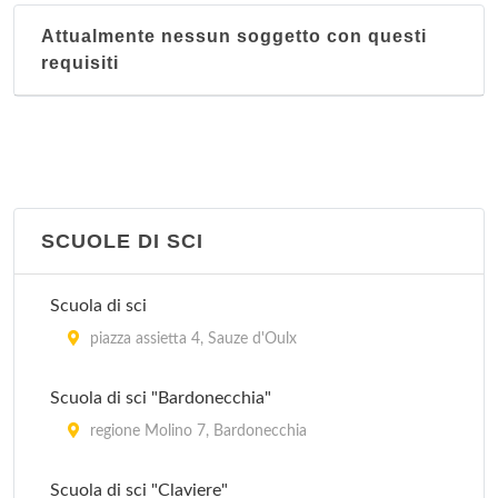
Caesar Club
Attualmente nessun soggetto con questi
via Giuseppe Giacosa 21, Torino
requisiti
Centro Ginnastico
corso Brescia 62, Torino
SCUOLE DI SCI
Scuola di sci
piazza assietta 4, Sauze d'Oulx
Scuola di sci "Bardonecchia"
regione Molino 7, Bardonecchia
Scuola di sci "Claviere"