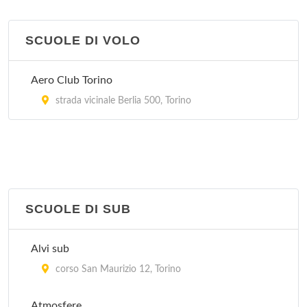
Vela Club Saluzzo
via Cavalli 20/a, Torino
SCUOLE DI VOLO
Vela Club Torino
Aero Club Torino
via Cavalli 20/a, Torino
strada vicinale Berlia 500, Torino
SCUOLE DI SUB
Alvi sub
corso San Maurizio 12, Torino
Atmosfere