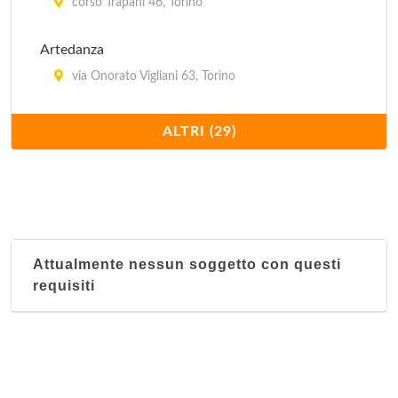
corso Trapani 46, Torino
Artedanza
via Onorato Vigliani 63, Torino
Athletic Center
ALTRI (29)
via Avogadro 4/c, Torino
Athletic Club
via Varese 15, Torino
Attualmente nessun soggetto con questi
Baybey
requisiti
via Thures 30/a, Torino
Bien-Entre
via Bernardino Galliari 4/e, Torino