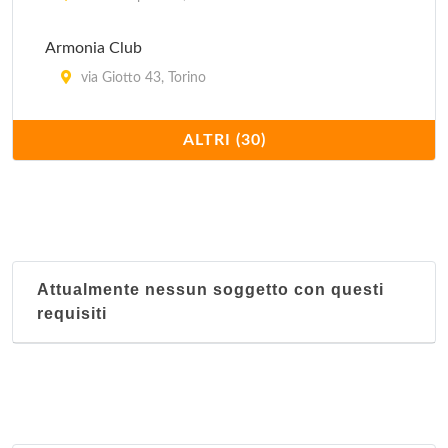
Armonia Club
via Giotto 43, Torino
Artedanza
ALTRI (30)
via Onorato Vigliani 63, Torino
Athletic Center
via Avogadro 4/c, Torino
Attualmente nessun soggetto con questi
Athletic Club
requisiti
via Varese 15, Torino
Baybey
via Thures 30/a, Torino