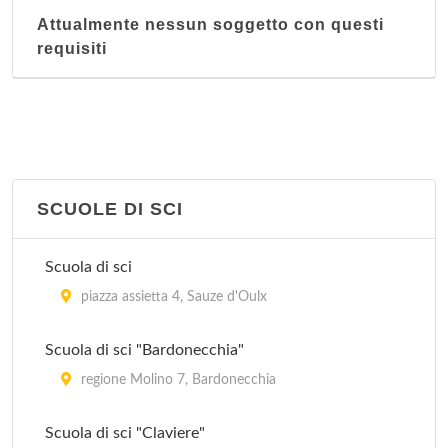
Bien-Entre
Attualmente nessun soggetto con questi
via Bernardino Galliari 4/e, Torino
requisiti
Caesar Club
via Giuseppe Giacosa 21, Torino
SCUOLE DI SCI
Scuola di sci
piazza assietta 4, Sauze d'Oulx
Scuola di sci "Bardonecchia"
regione Molino 7, Bardonecchia
Scuola di sci "Claviere"