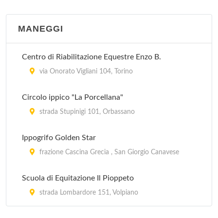
località Pian del Colle , Bardonecchia
MANEGGI
I Girasoli Golf Club
via Pralormo 315, Carmagnola
Centro di Riabilitazione Equestre Enzo B.
I Roveri Associazione Sportiva
via Onorato Vigliani 104, Torino
via Rotta Cerbiatta 24, Fiano
Circolo ippico "La Porcellana"
La Mandria Golf
strada Stupinigi 101, Orbassano
via Venaria , Druento
Ippogrifo Golden Star
La Margherita Golf Club
frazione Cascina Grecia , San Giorgio Canavese
via Pralormo 29, Carmagnola
Scuola di Equitazione Il Pioppeto
strada Lombardore 151, Volpiano