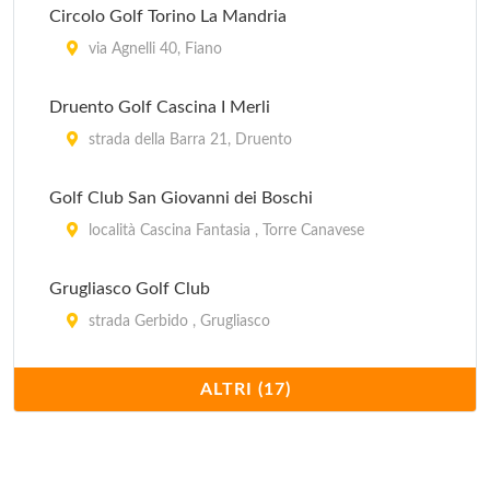
Circolo Golf Torino La Mandria
via Agnelli 40, Fiano
Druento Golf Cascina I Merli
strada della Barra 21, Druento
Golf Club San Giovanni dei Boschi
località Cascina Fantasia , Torre Canavese
Grugliasco Golf Club
strada Gerbido , Grugliasco
I Ciliegi Golf Club
ALTRI (17)
strada Valle Sauglio 130, Pecetto Torinese
I Ginepri Campo Pratica