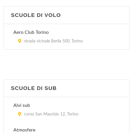
Vela Club Saluzzo
via Cavalli 20/a, Torino
SCUOLE DI VOLO
Vela Club Torino
Aero Club Torino
via Cavalli 20/a, Torino
strada vicinale Berlia 500, Torino
SCUOLE DI SUB
Alvi sub
corso San Maurizio 12, Torino
Atmosfere