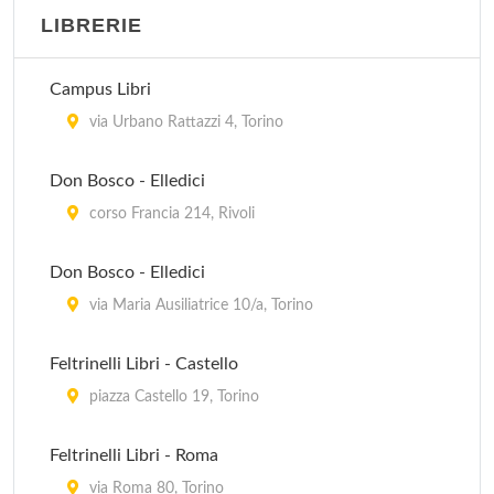
LIBRERIE
Biblioteca Civica Lingotto Dietrich Bonhoeffer
corso Corsica 55, Torino
Campus Libri
Biblioteca Civica Lucento Francesco Cognasso
via Urbano Rattazzi 4, Torino
corso Cincinnato 115, Torino
Don Bosco - Elledici
Biblioteca Civica Mirafiori
corso Francia 214, Rivoli
corso Unione Sovietica 490, Torino
Don Bosco - Elledici
Biblioteca Civica Musicale
via Maria Ausiliatrice 10/a, Torino
corso Francia 192, Torino
Feltrinelli Libri - Castello
piazza Castello 19, Torino
Feltrinelli Libri - Roma
via Roma 80, Torino