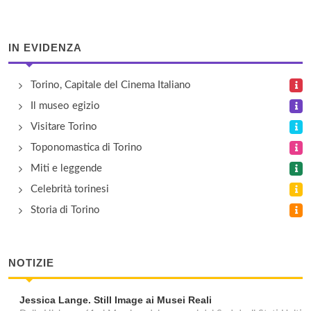
Centroriente
lungopo Antonelli 177, Torino
IN EVIDENZA
Churchill British Centre
Torino, Capitale del Cinema Italiano
corso Inghilterrra 19/e, Torino
Il museo egizio
Deutsch Institut
Visitare Torino
piazza della Repubblica 3, Chuivasso
Toponomastica di Torino
Miti e leggende
Goethe - Institut Turin
Celebrità torinesi
piazza San Carlo 206, Torino
Storia di Torino
Inlingua
corso Giacomo Matteotti 40, Torino
NOTIZIE
Jessica Lange. Still Image ai Musei Reali