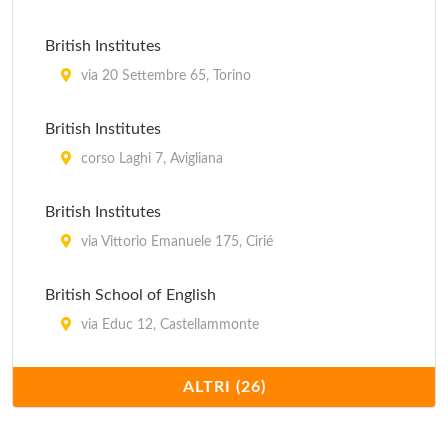
via Braccini 5, Cirié
British Institutes
Oxford Centre
via 20 Settembre 65, Torino
via Carlo Alberto 31, Pinerolo
British Institutes
Oxford Centre - Arnaldo da Brescia
corso Laghi 7, Avigliana
via Arnaldo da Brescia 37, Torino
British Institutes
via Vittorio Emanuele 175, Cirié
British School of English
via Educ 12, Castellammonte
British School of English
ALTRI (26)
via Saluzzo 60, Torino