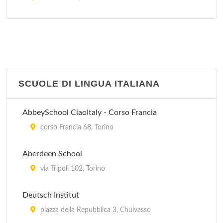
Figuriamoci - Libreria del Fumetto
via San Massimo 2/b, Torino
Fogola
piazza Carlo Felice 15, Torino
SCUOLE DI LINGUA ITALIANA
Isola del Libro
AbbeySchool CiaoItaly - Corso Francia
piazza Molines 36, Giaveno
corso Francia 68, Torino
Libreria Paravia
Aberdeen School
via Garibaldi 23, Torino
via Tripoli 102, Torino
Libreria San Paolo
Deutsch Institut
via Consolata 1/bis, Torino
piazza della Repubblica 3, Chuivasso