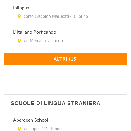
Little Nemo - Libreria Antiquaria
Inlingua
via Montebello 2/d, Torino
corso Giacomo Matteotti 40, Torino
L' Italiano Porticando
via Mercanti 2, Torino
Oxford Centre
ALTRI (15)
corso Sacchirone 25, Carmagnola
Oxford Centre
vicolo dei Macelli 2, Chieri
SCUOLE DI LINGUA STRANIERA
Oxford Centre
via Giuseppe Mazzini 7, Chivasso
Aberdeen School
Oxford Centre
via Tripoli 102, Torino