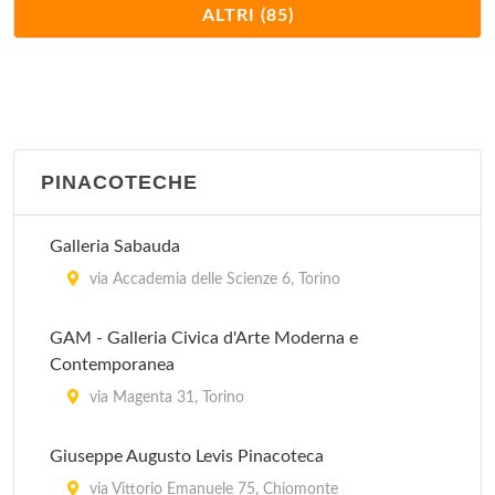
Centro Arti e Tradizioni popolari del Pinerolese -
ALTRI (85)
Centro etonofonico
via Brignone 3, Pinerolo
Centro Storico Fiat
via Chiabrera 20, Torino
PINACOTECHE
Civica Galleria d'Arte Contemporanea
Galleria Sabauda
Via D'Azeglio 10, Torre Pellice
via Accademia delle Scienze 6, Torino
Collezione Civica d'Arte di Palazzo Vittone
GAM - Galleria Civica d'Arte Moderna e
Piazza Vittorio Veneto 8, Pinerolo
Contemporanea
Ecomuseo Freidano Museo Etnografico del Mulino
via Magenta 31, Torino
Nuovo
Giuseppe Augusto Levis Pinacoteca
via Ariosto 36 bis, Settimo Torinese
via Vittorio Emanuele 75, Chiomonte