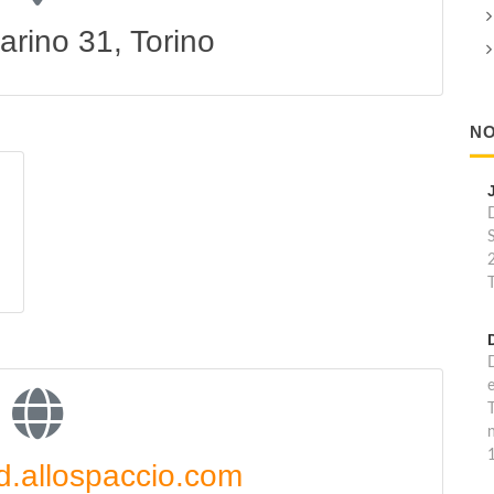
arino 31, Torino
NO
T
T
n
1
d.allospaccio.com