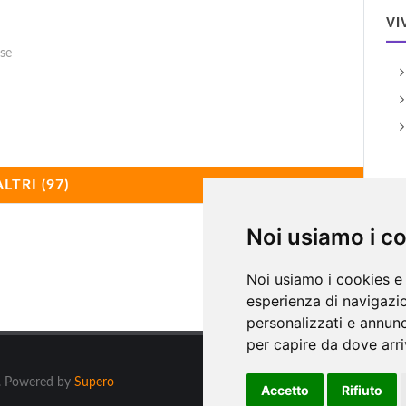
VI
ese
ALTRI (97)
A
Noi usiamo i c
Noi usiamo i cookies e 
esperienza di navigazio
personalizzati e annunci
per capire da dove arriv
ti. Powered by
Supero
Accetto
Rifiuto