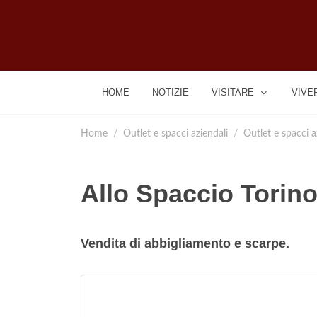
HOME
NOTIZIE
VISITARE
VIVE
Home
Outlet e spacci aziendali
Outlet e spacci a
Allo Spaccio Torin
Vendita di abbigliamento e scarpe.