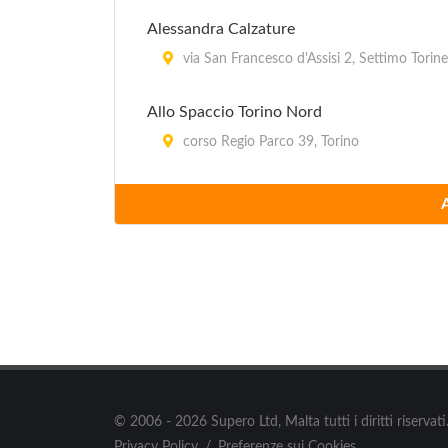
Alessandra Calzature
via San Francesco d'Assisi 2, Settimo Torin
Allo Spaccio Torino Nord
corso Regio Parco 39, Torino
Amarcord
via Mombasiglio 59, Torino
Amerigo Org. Clothing
via Amerigo Vespucci 53, Torino
Angelo Vasino S.p.A.
corso Torino 62, Chieri
© 2006 - 2026 Supero Ltd, Malta tutti i diritti riserva
Antica Passamaneria
Privacy Policy
/
Preferenze sui Cookies