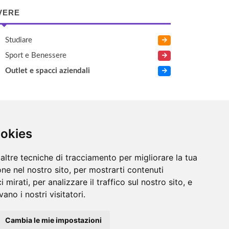
VERE
Studiare
Sport e Benessere
Outlet e spacci aziendali
LTRO
ookies
Numeri Utili
altre tecniche di tracciamento per migliorare la tua
ne nel nostro sito, per mostrarti contenuti
 mirati, per analizzare il traffico sul nostro sito, e
ano i nostri visitatori.
Cambia le mie impostazioni
Chi siamo
/
Contatti
/
Sitemap